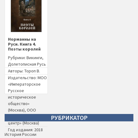
Норманны на
Руси. Книга 4.
Поэты королей
Рубрики:
Викинги
,
Долетописная Русь
Авторы:
Тороп В.
Издательство:
МОО
«Императорское
Русское
историческое
общество»
(Москва)
,
ООО
«Киммерийский
РУБРИКАТОР
центр» (Москва)
Год издания: 2018
История России