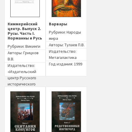
Киммерийский
Варвары
центр. Выпуск 2.
Рубрики:
Народы
Русы. Часть I.
Норманны и Русь
мира
Авторы:
Тулаев П.В.
Рубрики:
Викинги
Издательство:
Авторы:
Грицков
Метагалактика
В.В.
Год издания: 1999
Издательство:
«Издательский
центр Русского
исторического
общества» (Москва)
Год издания: 1992