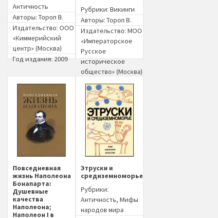
Античность
Рубрики:
Викинги
Авторы:
Тороп В.
Авторы:
Тороп В.
Издательство:
ООО
Издательство:
МОО
«Киммерийский
«Императорское
центр» (Москва)
Русское
Год издания: 2009
историческое
общество» (Москва)
Год издания: 2015
Повседневная
Этруски и
жизнь Наполеона
средиземноморье
Бонапарта:
Рубрики:
Душевные
качества
Античность
,
Мифы
Наполеона;
народов мира
Наполеон I в