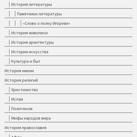
История литературы
Памятники литературы
«Слово о полку Игореве»
История живописи
История архитектуры
История искусства
Культура и быт
История имени
История религий
Христианство
Ислам
Политеизм
Мифы народов мира
История православия