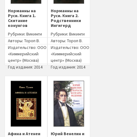
Норманны на
Норманны на
Руси. Книга 1.
Руси. Книга 2.
Скитание
Родственники
конунгов
Ингигерд
Рубрики:
Викинги
Рубрики:
Викинги
Авторы:
Тороп В.
Авторы:
Тороп В.
Издательство:
ООО
Издательство:
ООО
«Киммерийский
«Киммерийский
центр» (Москва)
центр» (Москва)
Год издания: 2014
Год издания: 2014
Афина и Атенеи
Юрий Венелин и