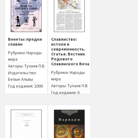
Венеты: предки
Славянство:
славян
истоки и
современность.
Рубрики:
Народы
Статья. Вестник
Родового
мира
Славянского Веча
Авторы:
Тулаев П.В.
Рубрики:
Народы
Издательство:
мира
Белые Альвы
Авторы:
Тулаев П.В.
Год издания: 2000
Год издания: 0