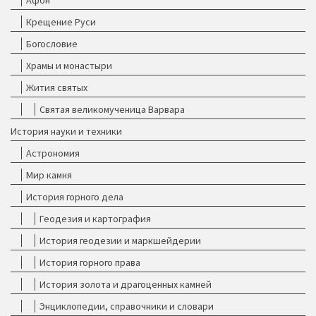
Афон
Крещение Руси
Богословие
Храмы и монастыри
Жития святых
Святая великомученица Варвара
История науки и техники
Астрономия
Мир камня
История горного дела
Геодезия и картография
История геодезии и маркшейдерии
История горного права
История золота и драгоценных камней
Энциклопедии, справочники и словари