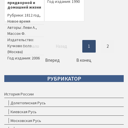
Год издания: 1990
придворной и
домашней жизни
Рубрики:
1812 год
,
Новое время
Авторы:
Леви А.
,
Массон Ф.
Издательство:
Кучково поле
В начало
Назад
1
2
(Москва)
Год издания: 2006
Вперед
В конец
РУБРИКАТОР
История России
Долетописная Русь
Киевская Русь
Московская Русь