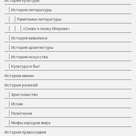
История культуры
История литературы
Памятники литературы
«Слово о полку Игореве»
История живописи
История архитектуры
История искусства
Культура и быт
История имени
История религий
Христианство
Ислам
Политеизм
Мифы народов мира
История православия