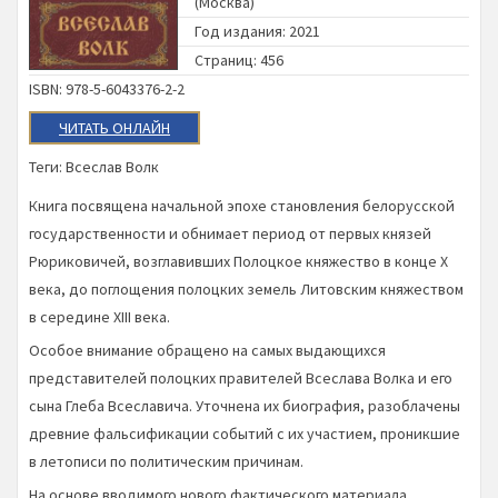
(Москва)
Год издания: 2021
Страниц: 456
ISBN: 978-5-6043376-2-2
ЧИТАТЬ ОНЛАЙН
Теги:
Всеслав Волк
Книга посвящена начальной эпохе становления белорусской
государственности и обнимает период от первых князей
Рюриковичей, возглавивших Полоцкое княжество в конце X
века, до поглощения полоцких земель Литовским княжеством
в середине XIII века.
Особое внимание обращено на самых выдающихся
представителей полоцких правителей Всеслава Волка и его
сына Глеба Всеславича. Уточнена их биография, разоблачены
древние фальсификации событий с их участием, проникшие
в летописи по политическим причинам.
На основе вводимого нового фактического материала