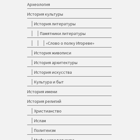
Археология
История культуры
История литературы
Памятники литературы
«Слово о полку Игореве»
История живописи
История архитектуры
История искусства
Культура и быт
История имени
История религий
Христианство
Ислам
Политеизм