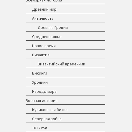
Всемирная история
Древний мир
Античность
Древняя Греция
Средневековье
Новое время
Византия
Византийский временник
Викинги
Хроники
Народы мира
Военная история
Куликовская битва
Северная война
1812 год