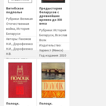
Витебское
Предыстория
подполье
беларусов с
древнейших
Рубрики:
Великая
времен до XIII
века
Отечественная
война
,
История
Рубрики:
История
Беларуси
Беларуси
,
Всеслав
Авторы:
Пахомов
Волк
Н.И.
,
Дорофеенко
Издательство:
Н.И.
,
Дорофеенко
Харвест (Минск)
Н.В.
Год издания: 2010
Издательство:
Беларусь (Минск)
Год издания: 1974
Полоцк.
Полоцк.