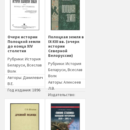
Очерк истории
Полоцкая земля в
Полоцкой земли
IX-XIII вв. (очерк
до конца XIV
истории
столетия
Северной
Белоруссии)
Рубрики:
История
Рубрики:
История
Беларуси
,
Всеслав
Беларуси
,
Всеслав
Волк
Волк
Авторы:
Данилевич
Авторы:
Алексеев
В.Е.
Л.В.
Год издания: 1896
Издательство:
Наука (Москва)
Год издания: 1966