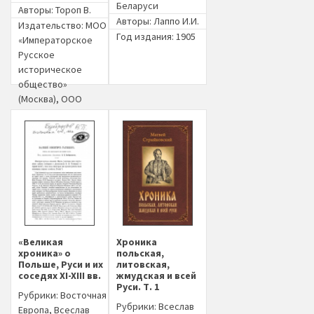
Беларуси
Авторы:
Тороп В.
Авторы:
Лаппо И.И.
Издательство:
МОО
Год издания: 1905
«Императорское
Русское
историческое
общество»
(Москва)
,
ООО
«Киммерийский
центр» (Москва)
Год издания: 2021
«Великая
Хроника
хроника» о
польская,
Польше, Руси и их
литовская,
соседях XI-XIII вв.
жмудская и всей
Руси. Т. 1
Рубрики:
Восточная
Рубрики:
Всеслав
Европа
,
Всеслав