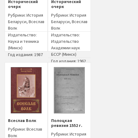
Исторический
Исторический
очерк
очерк
Рубрики:
История
Рубрики:
История
Беларуси
,
Всеслав
Беларуси
,
Всеслав
Волк
Волк
Издательство:
Издательство:
Наука и техника
Издательство
(Минск)
Академии наук
БССР (Минск)
Год издания: 1987
Год издания: 1962
Всеслав Волк
Полоцкая
ревизия 1552 г.
Рубрики:
Всеслав
Рубрики:
История
Волк