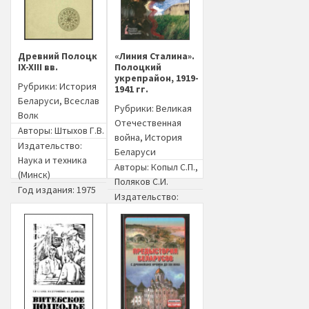
Древний Полоцк
«Линия Сталина».
IX-XIII вв.
Полоцкий
укрепрайон, 1919-
Рубрики:
История
1941 гг.
Беларуси
,
Всеслав
Рубрики:
Великая
Волк
Отечественная
Авторы:
Штыхов Г.В.
война
,
История
Издательство:
Беларуси
Наука и техника
Авторы:
Копыл С.П.
,
(Минск)
Поляков С.И.
Год издания: 1975
Издательство:
Полоцкое книжное
издательство
(Полоцк)
Год издания: 2009