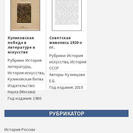
Куликовская
Советская
победа в
живопись 1920-х
литературе и
гг.
искусстве
Рубрики:
История
Рубрики:
История
искусства
,
История
литературы
,
СССР
История искусства
,
Авторы:
Кузнецова
Куликовская битва
Е.Б.
Издательство:
Год издания: 2019
Наука (Москва)
Год издания: 1980
РУБРИКАТОР
История России