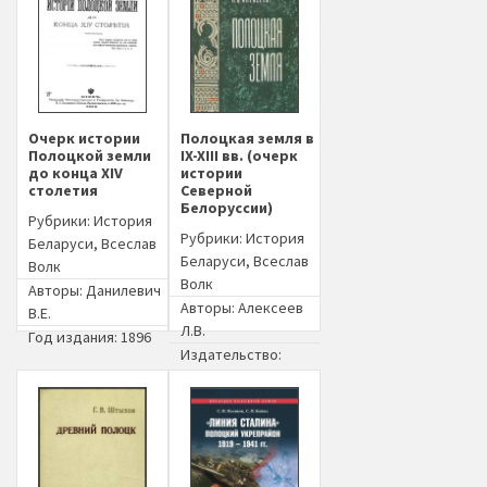
Очерк истории
Полоцкая земля в
Полоцкой земли
IX-XIII вв. (очерк
до конца XIV
истории
столетия
Северной
Белоруссии)
Рубрики:
История
Рубрики:
История
Беларуси
,
Всеслав
Беларуси
,
Всеслав
Волк
Волк
Авторы:
Данилевич
Авторы:
Алексеев
В.Е.
Л.В.
Год издания: 1896
Издательство:
Наука (Москва)
Год издания: 1966