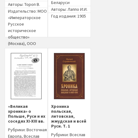
Беларуси
Авторы:
Тороп В.
Авторы:
Лаппо И.И.
Издательство:
МОО
Год издания: 1905
«Императорское
Русское
историческое
общество»
(Москва)
,
ООО
«Киммерийский
центр» (Москва)
Год издания: 2021
«Великая
Хроника
хроника» о
польская,
Польше, Руси и их
литовская,
соседях XI-XIII вв.
жмудская и всей
Руси. Т. 1
Рубрики:
Восточная
Рубрики:
Всеслав
Европа
,
Всеслав