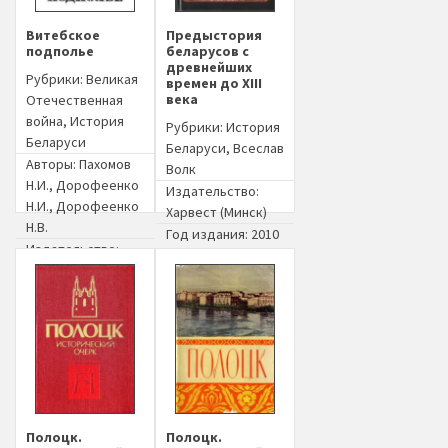
Витебское
Предыстория
подполье
беларусов с
древнейших
Рубрики:
Великая
времен до XIII
века
Отечественная
война
,
История
Рубрики:
История
Беларуси
Беларуси
,
Всеслав
Авторы:
Пахомов
Волк
Н.И.
,
Дорофеенко
Издательство:
Н.И.
,
Дорофеенко
Харвест (Минск)
Н.В.
Год издания: 2010
Издательство:
Беларусь (Минск)
Год издания: 1974
Полоцк.
Полоцк.