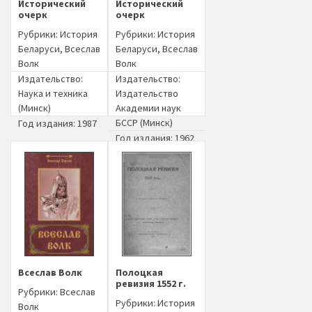
Исторический
Исторический
очерк
очерк
Рубрики:
История
Рубрики:
История
Беларуси
,
Всеслав
Беларуси
,
Всеслав
Волк
Волк
Издательство:
Издательство:
Наука и техника
Издательство
(Минск)
Академии наук
БССР (Минск)
Год издания: 1987
Год издания: 1962
Всеслав Волк
Полоцкая
ревизия 1552 г.
Рубрики:
Всеслав
Рубрики:
История
Волк