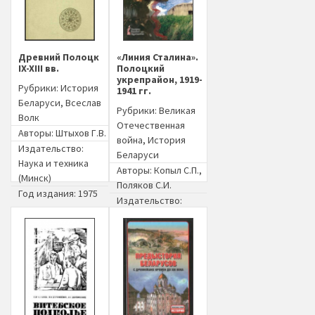
Древний Полоцк
«Линия Сталина».
IX-XIII вв.
Полоцкий
укрепрайон, 1919-
Рубрики:
История
1941 гг.
Беларуси
,
Всеслав
Рубрики:
Великая
Волк
Отечественная
Авторы:
Штыхов Г.В.
война
,
История
Издательство:
Беларуси
Наука и техника
Авторы:
Копыл С.П.
,
(Минск)
Поляков С.И.
Год издания: 1975
Издательство:
Полоцкое книжное
издательство
(Полоцк)
Год издания: 2009