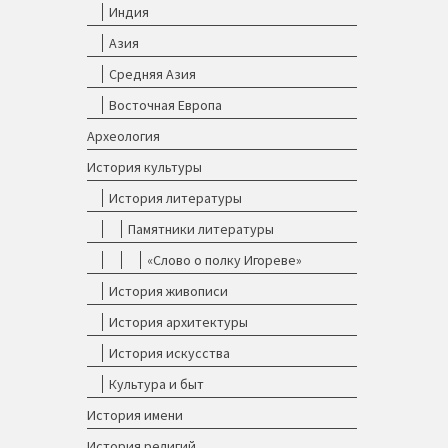
Индия
Азия
Средняя Азия
Восточная Европа
Археология
История культуры
История литературы
Памятники литературы
«Слово о полку Игореве»
История живописи
История архитектуры
История искусства
Культура и быт
История имени
История религий