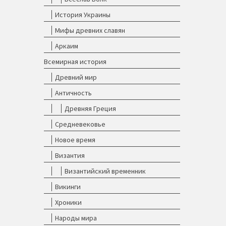
История Украины
Мифы древних славян
Аркаим
Всемирная история
Древний мир
Античность
Древняя Греция
Средневековье
Новое время
Византия
Византийский временник
Викинги
Хроники
Народы мира