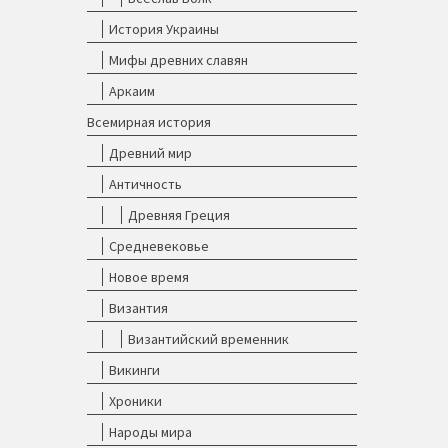
История Украины
Мифы древних славян
Аркаим
Всемирная история
Древний мир
Античность
Древняя Греция
Средневековье
Новое время
Византия
Византийский временник
Викинги
Хроники
Народы мира