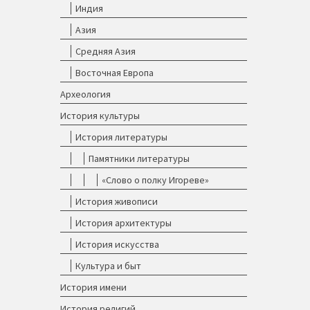
Индия
Азия
Средняя Азия
Восточная Европа
Археология
История культуры
История литературы
Памятники литературы
«Слово о полку Игореве»
История живописи
История архитектуры
История искусства
Культура и быт
История имени
История религий