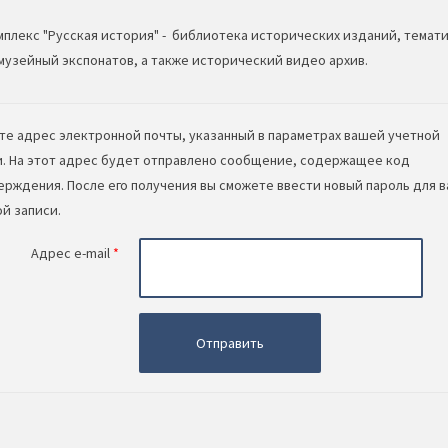
плекс "Русская история" - библиотека исторических изданий, темат
 музейный экспонатов, а также исторический видео архив.
те адрес электронной почты, указанный в параметрах вашей учетной
и. На этот адрес будет отправлено сообщение, содержащее код
ерждения. После его получения вы сможете ввести новый пароль для 
й записи.
Адрес e-mail
*
Отправить