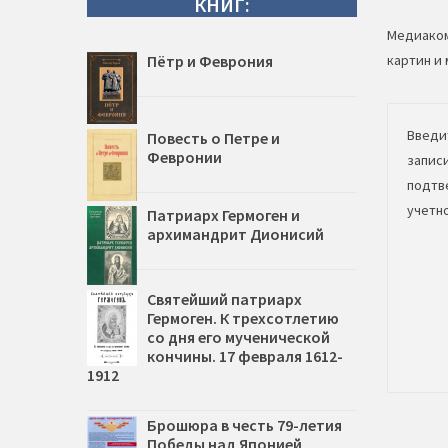
КНИГ:
Медиаком
Пётр и Феврония
картин и
Введи
Повесть о Петре и
Февронии
запис
подтв
учетно
Патриарх Гермоген и
архимандрит Дионисий
Святейший патриарх
Гермоген. К трехсотлетию
со дня его мученической
кончины. 17 февраля 1612-
1912
Брошюра в честь 79-летия
Победы над Японией